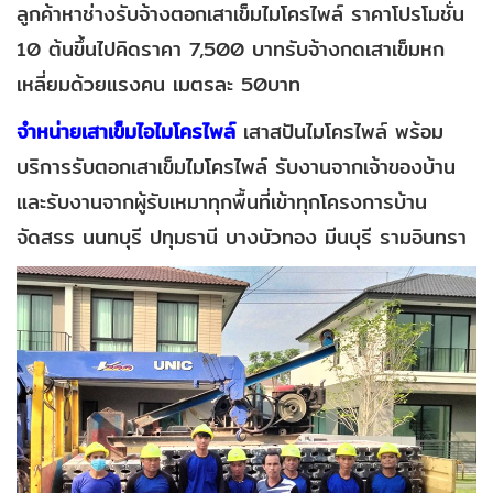
ลูกค้าหาช่างรับจ้างตอกเสาเข็มไมโครไพล์ ราคาโปรโมชั่น
10 ต้นขึ้นไปคิดราคา 7,500 บาทรับจ้างกดเสาเข็มหก
เหลี่ยมด้วยแรงคน เมตรละ 50บาท
จำหน่ายเสาเข็มไอไมโครไพล์
เสาสปันไมโครไพล์ พร้อม
บริการรับตอกเสาเข็มไมโครไพล์ รับงานจากเจ้าของบ้าน
และรับงานจากผู้รับเหมาทุกพื้นที่เข้าทุกโครงการบ้าน
จัดสรร นนทบุรี ปทุมธานี บางบัวทอง มีนบุรี รามอินทรา