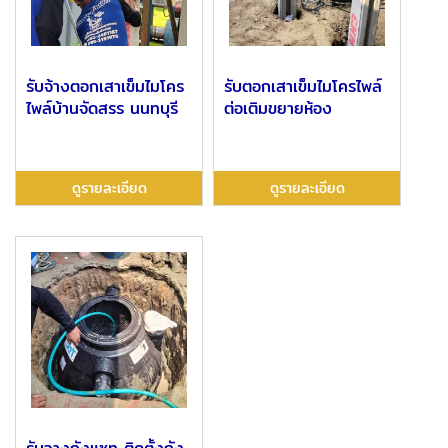
รับจ้างตอกเสาเข็มไมโคร
รับตอกเสาเข็มไมโครไพล์
ไพล์บ้านจัดสรร นนทบุรี
ต่อเติมขยายห้อง
ดูรายละเอียด
ดูรายละเอียด