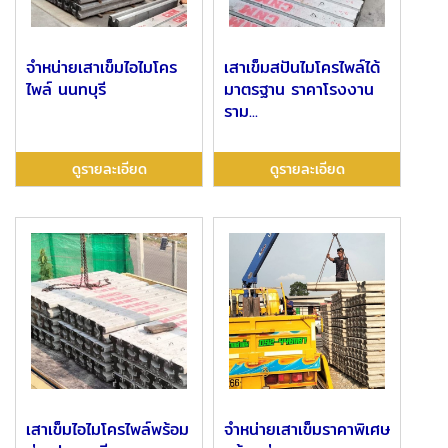
จำหน่ายเสาเข็มไอไมโคร
เสาเข็มสปันไมโครไพล์ได้
ไพล์ นนทบุรี
มาตรฐาน ราคาโรงงาน
ราม...
ดูรายละเอียด
ดูรายละเอียด
เสาเข็มไอไมโครไพล์พร้อม
จำหน่ายเสาเข็มราคาพิเศษ