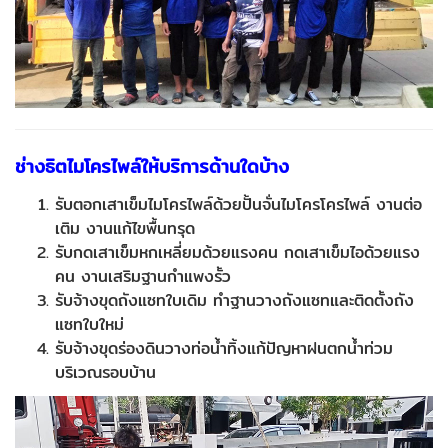
ช่างธิตไมโครไพล์ให้บริการด้านใดบ้าง
รับตอกเสาเข็มไมโครไพล์ด้วยปั้นจั่นไมโครโครไพล์ งานต่อ
เติม งานแก้ไขพื้นทรุด
รับกดเสาเข็มหกเหลี่ยมด้วยแรงคน กดเสาเข็มไอด้วยแรง
คน งานเสริมฐานกำแพงรั้ว
รับจ้างขุดถังแซทใบเดิม ทำฐานวางถังแซทและติดตั้งถัง
แซทใบใหม่
รับจ้างขุดร่องดินวางท่อน้ำทิ้งแก้ปัญหาฝนตกน้ำท่วม
บริเวณรอบบ้าน