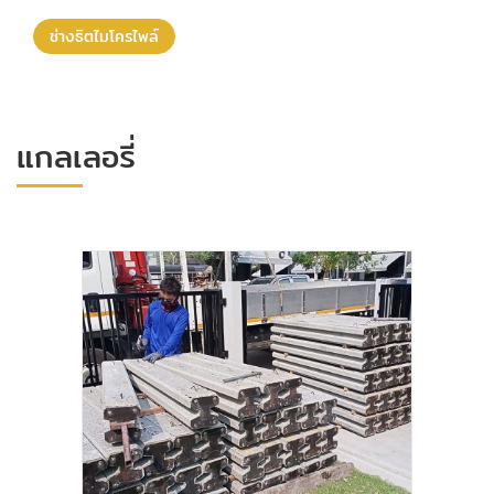
ช่างธิตไมโครไพล์
แกลเลอรี่