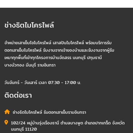
ช่างธิตไมโครไพล์
จำหน่ายเสาเข็มไอไมโครไพล์ เสาสปันไมโครไพล์ พร้อมบริการรับ
ตอกเสาเข็มไมโครไพล์ รับงานจากเจ้าของบ้านและรับงานจากผู้รับ
เหมาทุกพื้นที่เข้าทุกโครงการบ้านจัดสรร นนทบุรี ปทุมธานี
บางบัวทอง มีนบุรี รามอินทรา
วันจันทร์ - วันเสาร์ เวลา 07:30 - 17:00 น.
ติดต่อเรา
ช่างธิตไมโครไพล์ รับตอกเสาเข็มรามอินทรา
102/24 หมู่บ้านรุ่งเรืองธานี ตำบลบางพูด อำเภอปากเกร็ด จังหวัด
นนทบุรี 11120